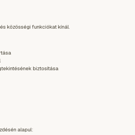
és közösségi funkciókat kínál.
rtása
l
tekintésének biztosítása
ezdésén alapul: