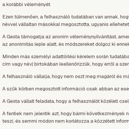
a korábbi véleményét.
Ezen túlmenően, a felhasználó tudatában van annak, hogy 
névvel vállaltan másokkal megosztotta, ugyanis ellehetetle
A Gesta támogatja az anonim véleménynyilvánítást, amen
az anonimitás leple alatt, és módszereket dolgoz ki en
Minden más személyi adattörlési kérelem során tudatában
cím vagy név) birtokában leellenőrizzük, hogy erről a sze
A felhasználó vállalja, hogy nem oszt meg magáról és m
A szűk körben megosztott információ csak abban az esetb
A Gesta vállalt feladata, hogy a felhasználót közéleti c
A fentiek nem jelentik azt, hogy bármi következmények né
teszi, és semmi módon nem korlátozza a közzétett infor