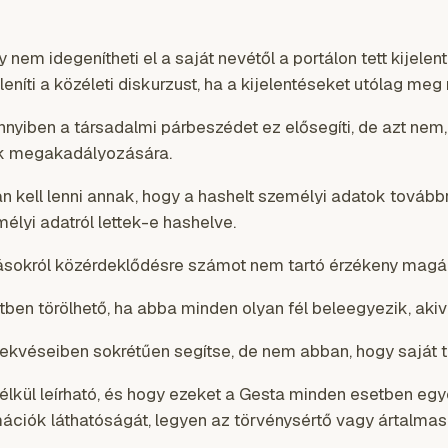
nem idegenítheti el a saját nevétől a portálon tett kijele
níti a közéleti diskurzust, ha a kijelentéseket utólag meg 
nyiben a társadalmi párbeszédet ez elősegíti, de azt nem
nek megakadályozására.
 kell lenni annak, hogy a hashelt személyi adatok továbbr
mélyi adatról lettek-e hashelve.
ásokról közérdeklődésre számot nem tartó érzékeny magán
en törölhető, ha abba minden olyan fél beleegyezik, akiv
selekvéseiben sokrétűen segítse, de nem abban, hogy saját
lkül leírható, és hogy ezeket a Gesta minden esetben egye
mációk láthatóságát, legyen az törvénysértő vagy ártalma