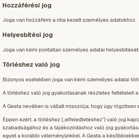
Hozzáférési jog
Joga van hozzáférni a róla kezelt személyes adatokhoz.
Helyesbítési jog
Joga van kérni pontatlan személyes adatai helyesbítését
Törléshez való jog
Bizonyos esetekben joga van kérni személyes adatai törlés
A törléshez való jog gyakorlásának részletes feltételeit a
A Gesta nevében is vállalt missziója, hogy úgy rögzítse
Éppen ezért, a törléshez („elfeledtetéshez”) való jog kap
szabadságához és a tájékozódáshoz való jog gyakorlása 
egyet a korábbi véleményünkkel. A Gesta a későbbiekben 