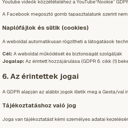
Youtube videók közzétételéhez a YouTube“Nookie” GDPR-
A Facebook megosztó gomb tapasztalatunk szerint nem h
Naplófájlok és sütik (cookies)
A weboldal automatikusan rögzítheti a látogatások technik
Cél:
A weboldal működését és biztonságát szolgálják
Jogalap:
Az érintett hozzájárulása (GDPR 6. cikk (1) bek
6. Az érintettek jogai
A GDPR alapján az alábbi jogok illetik meg a Gesta/val i
Tájékoztatáshoz való jog
Joga van tájékoztatást kérni személyes adatai kezelésé