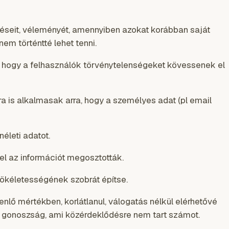
ntéseit, véleményét, amennyiben azokat korábban saját
nem történtté lehet tenni.
, hogy a felhasználók törvénytelenségeket kövessenek el
a is alkalmasak arra, hogy a személyes adat (pl email
életi adatot.
el az információt megosztották.
 tökéletességének szobrát építse.
nlő mértékben, korlátlanul, válogatás nélkül elérhetővé
s gonoszság, ami közérdeklődésre nem tart számot.