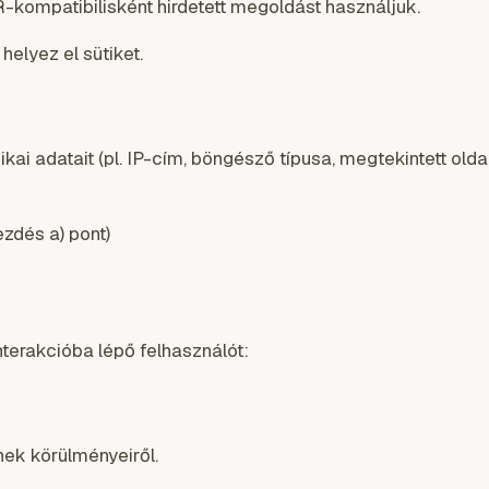
kompatibilisként hirdetett megoldást használjuk.
elyez el sütiket.
ai adatait (pl. IP-cím, böngésző típusa, megtekintett oldal
ezdés a) pont)
nterakcióba lépő felhasználót:
nek körülményeiről.