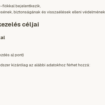
-fiókkal bejelentkezik,
sének, biztonságának és visszaélések elleni védelmének 
kezelés céljai
kal
ezdés a) pont)
ndszer kizárólag az alábbi adatokhoz férhet hozzá: