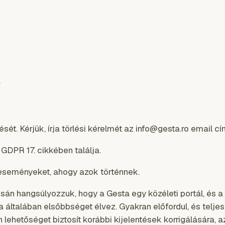
.
ét. Kérjük, írja törlési kérelmét az info@gesta.ro email cí
 GDPR 17. cikkében találja.
n eseményeket, ahogy azok történnek.
csán hangsúlyozzuk, hogy a Gesta egy közéleti portál, és a
általában elsőbbséget élvez. Gyakran előfordul, és telje
lehetőséget biztosít korábbi kijelentések korrigálására, 