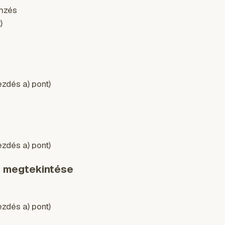
emzés
)
ezdés a) pont)
ezdés a) pont)
k megtekintése
ezdés a) pont)